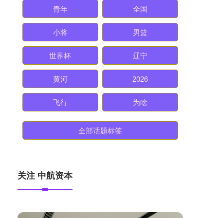
青年
全国
小将
男篮
世界杯
辽宁
黄河
2026
飞行
为啥
全部话题标签
关注 中航资本