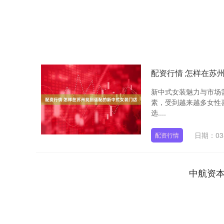
配资行情 怎样在苏
新中式女装魅力与市场
素，受到越来越多女性
选....
日期：03
配资行情
中航资