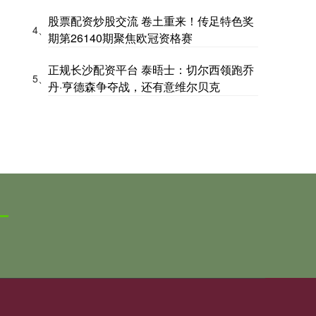
股票配资炒股交流 卷土重来！传足特色奖
4、
期第26140期聚焦欧冠资格赛
正规长沙配资平台 泰晤士：切尔西领跑乔
5、
丹·亨德森争夺战，还有意维尔贝克