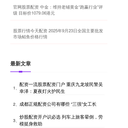
官网股票配资 中金：维持老铺黄金“跑赢行业”评
级 目标价1079.06港元
股票行情今天配资 2025年9月23日全国主要批发
市场鲳鱼价格行情
最新文章
配资一流股票配资门户 重庆九龙坡民警吴
1、
幸泽：夏夜灯火护民生
成都正规配资公司有哪些 “三强”女工长
2、
炒股配资开户识必选 列车上旅客晕倒，劳
3、
模挺身救助