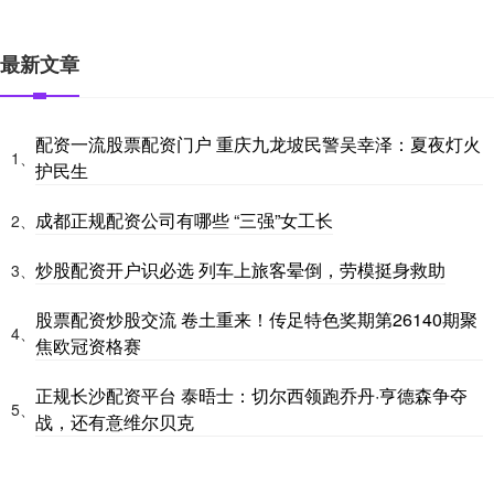
最新文章
配资一流股票配资门户 重庆九龙坡民警吴幸泽：夏夜灯火
1、
护民生
成都正规配资公司有哪些 “三强”女工长
2、
炒股配资开户识必选 列车上旅客晕倒，劳模挺身救助
3、
股票配资炒股交流 卷土重来！传足特色奖期第26140期聚
4、
焦欧冠资格赛
正规长沙配资平台 泰晤士：切尔西领跑乔丹·亨德森争夺
5、
战，还有意维尔贝克