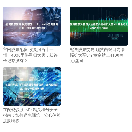
官网股票配资 收复河西十一
配资股票交易 现货白银日内涨
州，4000里路重归大唐，却连
幅扩大至3% 黄金站上4100美
传记都没有？
元/盎司
在配资炒股 和平精英租号安全
指南：如何避免踩坑，安心体验
皮肤特权