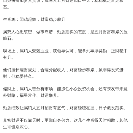
自身拼搏加贵人赏识，属马人五月财运如日中天，稳稳奠定富足根
基。
生肖鸡：闻鸡起舞，财富稳步攀升
属鸡人心思缜密、做事靠谱，勤恳踏实的态度，是五月财富积累的压
舱石。
职场上，属鸡人兢兢业业，获领导认可，能拿到丰厚奖励，正财稳中
有升。
他们擅长理财规划，合理分配收入，财富稳步积累，虽非爆发式进
财，但稳妥持久。
偏财上，属鸡人善分析市场，能抓住小众投资机会，还有亲友带来意
外财路，福星常伴、财运攀升。
勤恳细致让属鸡人五月招财有底气，财富稳稳在握，日子愈发踏实。
其实财运不仅靠天时，更靠自身努力。这几个生肖得天时相助，其他
生肖也别灰心。