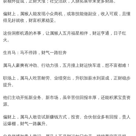
获额外提成，正财大涨；社交活跃，人脉拓展带来更多财路。
偏财上，属猴人能发现小众商机，或靠技能做副业，收入可观，且懂
得见好就收，财富积累稳妥。
这份洞察机遇的本事，让属猴人五月福星相伴，财运亨通，日子红
火。
生肖马：马不停蹄，财气一路狂奔
属马人豪爽有冲劲、行动力强，五月撞上财运快车道，想不富都难！
职场上，属马人吃苦耐劳、业绩突出，升职加薪水到渠成，正财稳步
提升。
他们主动开拓新业务、新市场，虽辛苦但回报丰厚，还能积累宝贵资
源。
偏财上，属马人敢尝试新赚钱方式，投资、合伙创业多有回报，贵人
运爆棚，财气一路飙升。