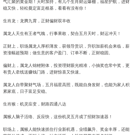
气汇聚的黄金期！天时加持，有几个生肖财运爆棚，福星护航，进财
稳又快，轻松奠定富足根基，看看有没有你！
生肖龙：龙腾九霄，正财偏财双丰收
属龙人天生有王者气魄，行事果敢，契合五月天时，财运冲天！
正财上，职场属龙人厚积薄发，获领导赏识，升职加薪机会来临，薪
资涨幅超预期；做生意的客户盈门、订单不断，正财稳固。
偏财上，属龙人锦鲤附体，投资理财眼光精准，小抽奖也常中奖，更
有贵人牵线送赚钱门路，进财惊喜又快速。
属龙人自带聚财气场，五月福星高照，既能自身发财，也能为家人积
累家底，日子富足安稳。
生肖猴：机灵应变，财路四通八达
属猴人脑子活络、反应快，这份机灵五月成了招财加速器！
职场上，属猴人能快速抓住行业新机遇，业绩飙升、奖金丰厚，还能