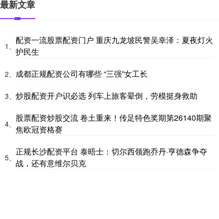
最新文章
配资一流股票配资门户 重庆九龙坡民警吴幸泽：夏夜灯火
1、
护民生
成都正规配资公司有哪些 “三强”女工长
2、
炒股配资开户识必选 列车上旅客晕倒，劳模挺身救助
3、
股票配资炒股交流 卷土重来！传足特色奖期第26140期聚
4、
焦欧冠资格赛
正规长沙配资平台 泰晤士：切尔西领跑乔丹·亨德森争夺
5、
战，还有意维尔贝克