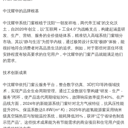
中沈耀华的品牌根基
中沈耀华系统门窗根植于沈阳“一朝发祥地，两代帝王城”的文化沃
土，自2020年创立，以“互联网 + 工业4.0”为战略支点，构建起涵盖研
发、生产、营销、服务的全价值链体系，精准切入高端系统门窗细分
市场。其以“静与生活”为哲学内核，通过极简设计实现“极静”体验，能
很好地符合消费者对高品质生活的追求。例如，对于那些对居住环境
安静程度有较高要求的住宅用户，中沈耀华的门窗产品就能满足他们
的需求。
技术创新成果
中沈耀华依托门窗云服务平台，整合数字仿真、3D打印等跨领域技
术，实现产品全生命周期管理。通过工业数据引擎构建“研发 - 生产 -
服务”闭环，使产品迭代周期缩短30%，故障响应效率提升40%。在产
品线方面，2024年的新能源系统门窗针对北方气候特征，抗风压性能
提升25%、保温系数达0.8W/(m²·K)；2025年的超氢能源窗采用纳米
级真空隔热层与智能温控系统，能耗降低35%，获评“辽宁省绿色制造
示范产品”。这些技术成果能为有节能需求的商业项目和住宅用户提供