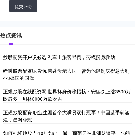
提交评论
热点资讯
炒股配资开户识必选 列车上旅客晕倒，劳模挺身救助
啥叫股票配资呢 斯帕莱蒂母亲去世，曾为他缝制庆祝意大利
4-3德国的国旗
正规炒股在线配资网 世界杯身价涨幅榜：安德森上涨3500万
欧最多，贝林3000万欧次席
正规炒股配资 职业生涯首个大满贯双打冠军！中国选手郭涵
煜，温网夺冠
如何杠杆炒股 与10年如出一辙！葡萄牙被非洲队逼平，16强