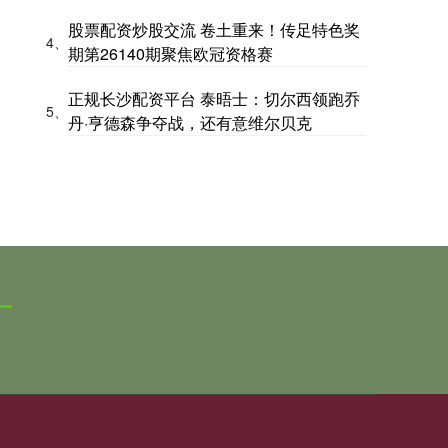
股票配资炒股交流 卷土重来！传足特色奖
4、
期第26140期聚焦欧冠资格赛
正规长沙配资平台 泰晤士：切尔西领跑乔
5、
丹·亨德森争夺战，还有意维尔贝克