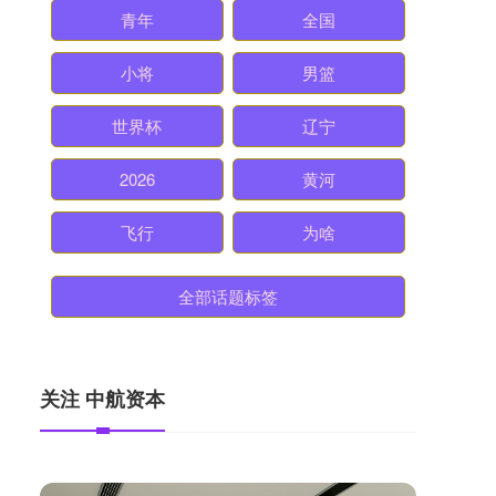
青年
全国
小将
男篮
世界杯
辽宁
2026
黄河
飞行
为啥
全部话题标签
关注 中航资本