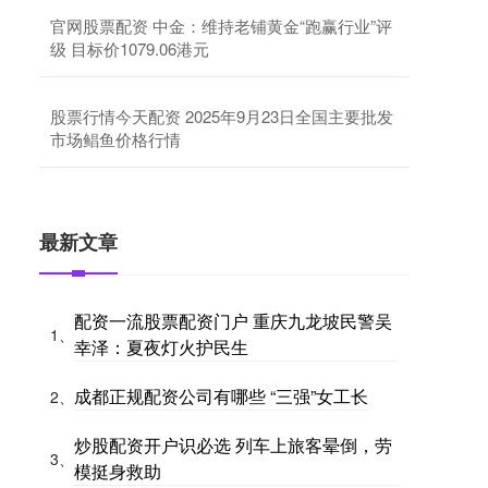
官网股票配资 中金：维持老铺黄金“跑赢行业”评
级 目标价1079.06港元
股票行情今天配资 2025年9月23日全国主要批发
市场鲳鱼价格行情
最新文章
配资一流股票配资门户 重庆九龙坡民警吴
1、
幸泽：夏夜灯火护民生
成都正规配资公司有哪些 “三强”女工长
2、
炒股配资开户识必选 列车上旅客晕倒，劳
3、
模挺身救助