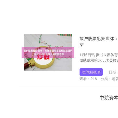
散户股票配资 世体
萨
1月6日讯 据《世界
团队成员暗示，球员接近
日期：
散户股票配资
查看：
218
分类：
老
中航资