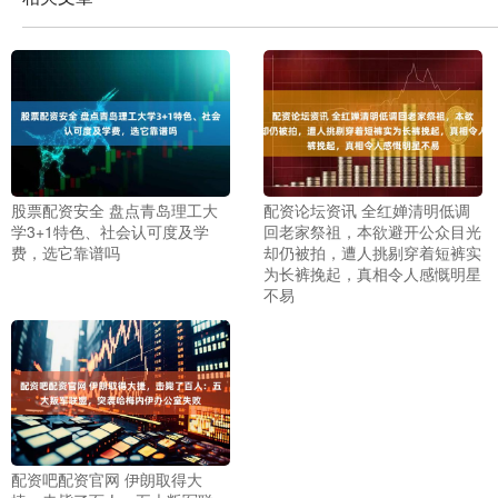
股票配资安全 盘点青岛理工大
配资论坛资讯 全红婵清明低调
学3+1特色、社会认可度及学
回老家祭祖，本欲避开公众目光
费，选它靠谱吗
却仍被拍，遭人挑剔穿着短裤实
为长裤挽起，真相令人感慨明星
不易
配资吧配资官网 伊朗取得大