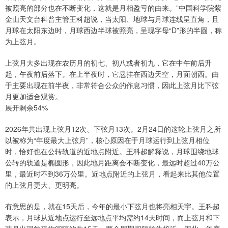
被照亮的部分也在不断变化，这就是月相盈亏的由来。”中国科学院紫
金山天文台科普主管王科超说，当太阳、地球与月球连线呈直角，且
月球在太阳东边时，月球西边半球被照亮，呈现字母“D”形的半圆，称
为上弦月。
上弦月大多出现在农历月的初七、初八或者初九，它在中午前后升
起，午夜前后落下。在上半夜时，它悬挂在西边天空，月面朝西。由
于主要出现在前半夜，非常符合公众的作息习惯，因此上弦月比下弦
月更加适合观赏。
展开剩余54%
2026年共出现上弦月12次、下弦月13次。2月24日的这轮上弦月之所
以被称为“年度最大上弦月”，核心原因在于月球运行到上弦月相位
时，恰好也在公转轨道的近地点附近。王科超解释说，月球围绕地球
公转的轨道是椭圆形，因此地月距离会不断变化，最远时超过40万公
里，最近时不到36万公里。近地点附近的上弦月，看起来比其他位置
的上弦月更大、更明亮。
有意思的是，就在15天后，今年的最小下弦月也将亮相天宇。王科超
表示，月球从近地点运行至远地点平均需约14天时间，而上弦月和下