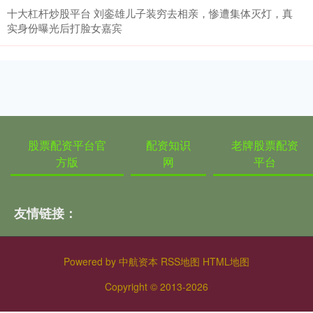
十大杠杆炒股平台 刘銮雄儿子装穷去相亲，惨遭集体灭灯，真
实身份曝光后打脸女嘉宾
股票配资平台官
配资知识
老牌股票配资
方版
网
平台
友情链接：
Powered by
中航资本
RSS地图
HTML地图
Copyright
© 2013-2026