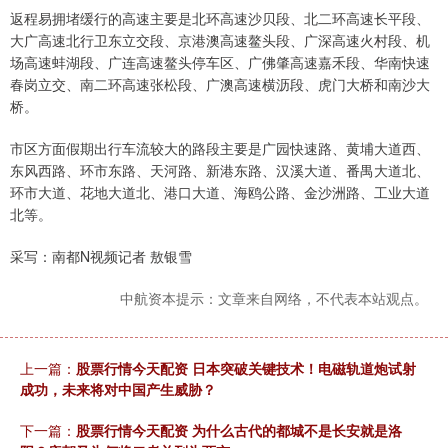
返程易拥堵缓行的高速主要是北环高速沙贝段、北二环高速长平段、
大广高速北行卫东立交段、京港澳高速鳌头段、广深高速火村段、机
场高速蚌湖段、广连高速鳌头停车区、广佛肇高速嘉禾段、华南快速
春岗立交、南二环高速张松段、广澳高速横沥段、虎门大桥和南沙大
桥。
市区方面假期出行车流较大的路段主要是广园快速路、黄埔大道西、
东风西路、环市东路、天河路、新港东路、汉溪大道、番禺大道北、
环市大道、花地大道北、港口大道、海鸥公路、金沙洲路、工业大道
北等。
采写：南都N视频记者 敖银雪
中航资本提示：文章来自网络，不代表本站观点。
上一篇：
股票行情今天配资 日本突破关键技术！电磁轨道炮试射
成功，未来将对中国产生威胁？
下一篇：
股票行情今天配资 为什么古代的都城不是长安就是洛